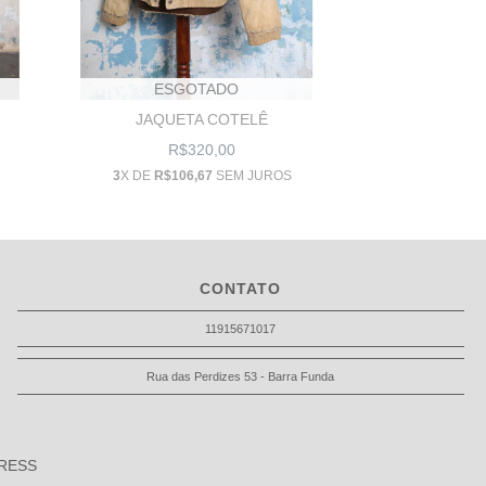
ESGOTADO
JAQUETA COTELÊ
R$320,00
3
X DE
R$106,67
SEM JUROS
CONTATO
11915671017
Rua das Perdizes 53 - Barra Funda
RESS