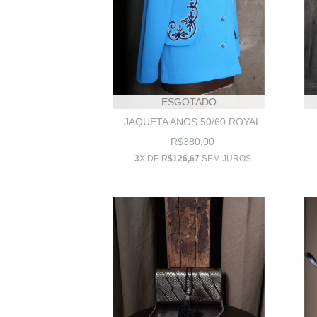
ESGOTADO
JAQUETA ANOS 50/60 ROYAL
R$380,00
3
X DE
R$126,67
SEM JUROS