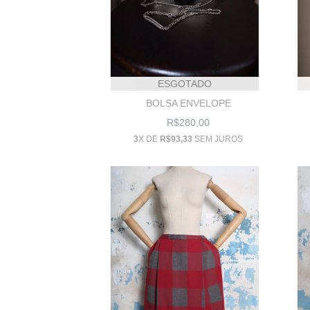
ESGOTADO
BOLSA ENVELOPE
R$280,00
3
X DE
R$93,33
SEM JUROS