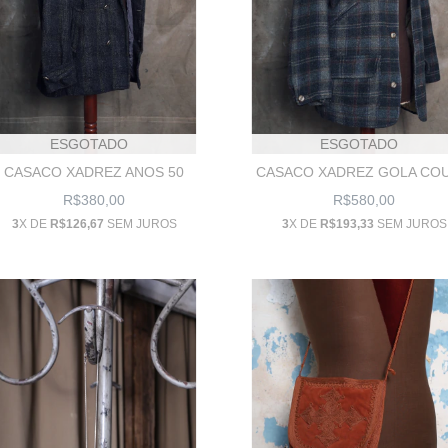
ESGOTADO
ESGOTADO
CASACO XADREZ ANOS 50
CASACO XADREZ GOLA CO
R$380,00
R$580,00
3
X DE
R$126,67
SEM JUROS
3
X DE
R$193,33
SEM JUROS