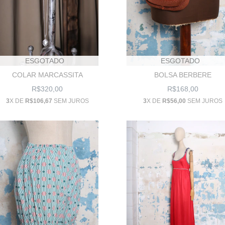
ESGOTADO
ESGOTADO
COLAR MARCASSITA
BOLSA BERBERE
R$320,00
R$168,00
3
X DE
R$106,67
SEM JUROS
3
X DE
R$56,00
SEM JUROS