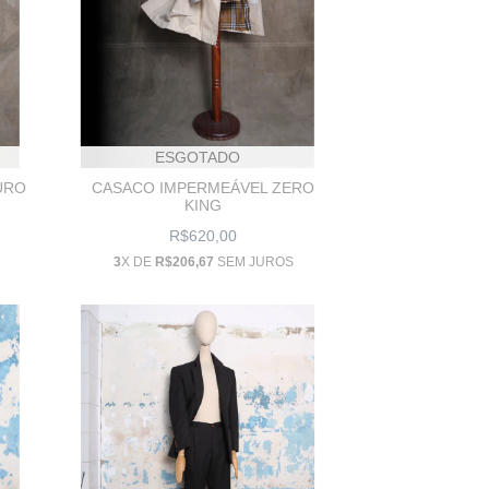
ESGOTADO
URO
CASACO IMPERMEÁVEL ZERO
KING
R$620,00
3
X DE
R$206,67
SEM JUROS