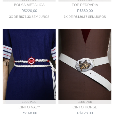
TOP PEDRARIA
BOLSA METÁLICA
R$380,00
R$220,00
3
X DE
R$126,67
SEM JUROS
3
X DE
R$73,33
SEM JUROS
ESGOTADO
ESGOTADO
CINTO HORSE
CINTO NAVY
R$128,00
R$168,00