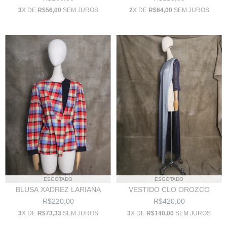
2
X DE
R$64,00
SEM JUROS
3
X DE
R$56,00
SEM JUROS
ESGOTADO
ESGOTADO
BLUSA XADREZ LARIANA
VESTIDO CLO OROZCO
R$220,00
R$420,00
3
X DE
R$73,33
SEM JUROS
3
X DE
R$140,00
SEM JUROS