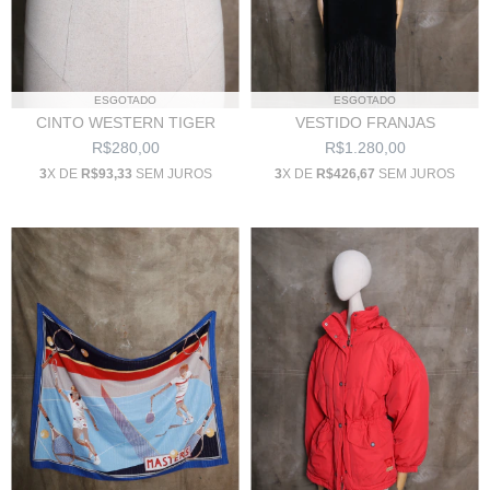
ESGOTADO
ESGOTADO
VESTIDO FRANJAS
CINTO WESTERN TIGER
R$1.280,00
R$280,00
3
X DE
R$426,67
SEM JUROS
3
X DE
R$93,33
SEM JUROS