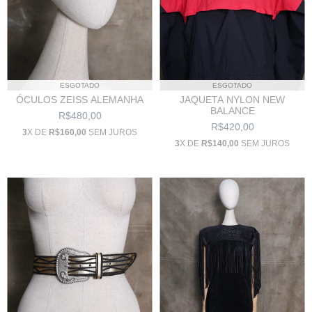
ESGOTADO
ESGOTADO
JAQUETA NYLON NEW
ÓCULOS ZEISS ALEMANHA
BALANCE
R$480,00
R$420,00
3
X DE
R$160,00
SEM JUROS
3
X DE
R$140,00
SEM JUROS