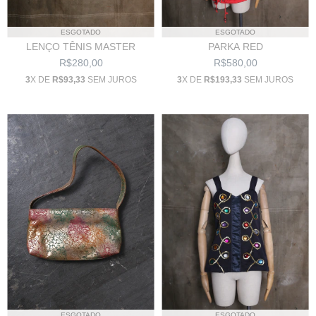
ESGOTADO
ESGOTADO
PARKA RED
LENÇO TÊNIS MASTER
R$580,00
R$280,00
3
X DE
R$193,33
SEM JUROS
3
X DE
R$93,33
SEM JUROS
ESGOTADO
ESGOTADO