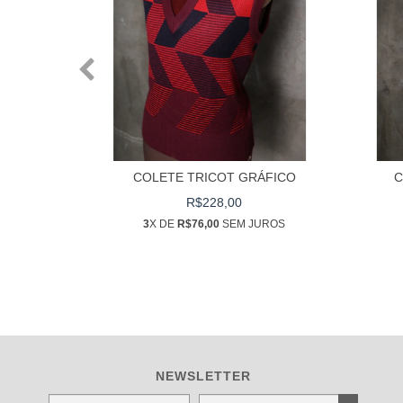
O
COLETE TRICOT GRÁFICO
C
R$228,00
UROS
3
X DE
R$76,00
SEM JUROS
NEWSLETTER