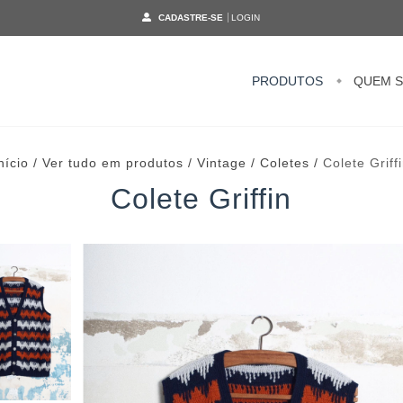
CADASTRE-SE
LOGIN
PRODUTOS
QUEM 
nício
/
Ver tudo em produtos
/
Vintage
/
Coletes
/
Colete Griff
Colete Griffin