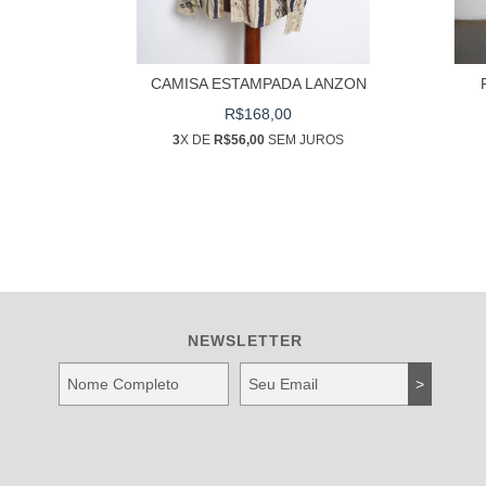
ORIDA
CAMISA ESTAMPADA LANZON
R$168,00
UROS
3
X DE
R$56,00
SEM JUROS
NEWSLETTER