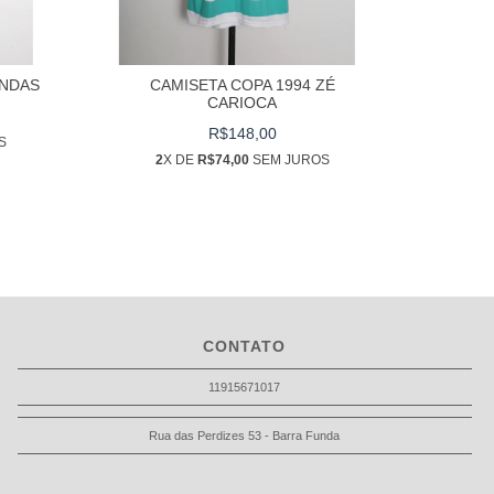
NDAS
CAMISETA COPA 1994 ZÉ
BO
CARIOCA
R$148,00
S
3
X
2
X DE
R$74,00
SEM JUROS
CONTATO
11915671017
Rua das Perdizes 53 - Barra Funda